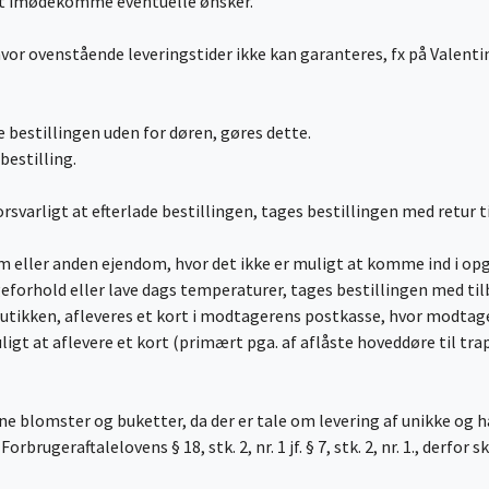
 at imødekomme eventuelle ønsker.
vor ovenstående leveringstider ikke kan garanteres, fx på Valenti
e bestillingen uden for døren, gøres dette.
bestilling.
forsvarligt at efterlade bestillingen, tages bestillingen med retur t
ndom eller anden ejendom, hvor det ikke er muligt at komme ind i 
orhold eller lave dags temperaturer, tages bestillingen med tilb
l butikken, afleveres et kort i modtagerens postkasse, hvor modt
uligt at aflevere et kort (primært pga. af aflåste hoveddøre til 
 blomster og buketter, da der er tale om levering af unikke og 
Forbrugeraftalelovens § 18, stk. 2, nr. 1 jf. § 7, stk. 2, nr. 1., derfor