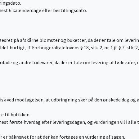
ringsdato.
est 6 kalenderdage efter bestillingsdato.
esret på afskårne blomster og buketter, da der er tale om leveri
 hurtigt, jf. Forbrugeraftalelovens § 18, stk. 2, nr. 1 jf. § 7, stk. 2, 
olade og andre fødevarer, da der er tale om levering af fødevarer, d
frisk ved modtagelsen, at udbringning sker på den ønskede dag og a
e til butikken.
est første hverdag efter leveringsdagen, og vurderingen vil i alle 
 er påkrævet for at der kan fortages en vurdering af sagen.