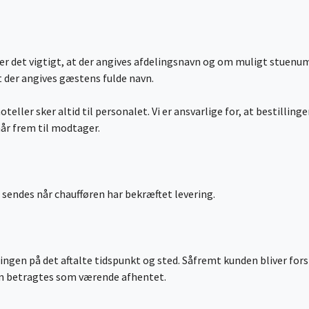
m er det vigtigt, at der angives afdelingsnavn og om muligt stuenu
 at der angives gæstens fulde navn.
oteller sker altid til personalet. Vi er ansvarlige for, at bestillin
når frem til modtager.
sendes når chaufføren har bekræftet levering.
ingen på det aftalte tidspunkt og sted. Såfremt kunden bliver fors
gen betragtes som værende afhentet.