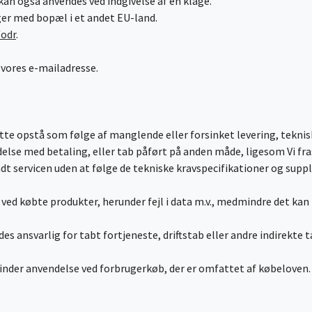
n også anvendes ved indgivelse af en klage.
uger med bopæl i et andet EU-land.
/odr
.
e vores e-mailadresse.
åtte opstå som følge af manglende eller forsinket levering, tekni
delse med betaling, eller tab påført på anden måde, ligesom Vi fra
dt servicen uden at følge de tekniske kravspecifikationer og suppl
er ved købte produkter, herunder fejl i data m.v., medmindre det kan
 ansvarlig for tabt fortjeneste, driftstab eller andre indirekte t
inder anvendelse ved forbrugerkøb, der er omfattet af købeloven.