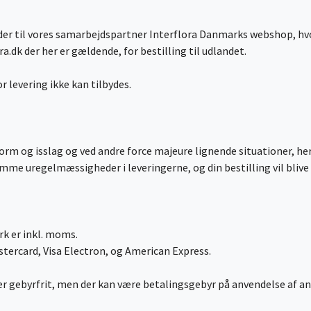
es der til vores samarbejdspartner Interflora Danmarks webshop, hvo
a.dk der her er gældende, for bestilling til udlandet.
r levering ikke kan tilbydes.
rm og isslag og ved andre force majeure lignende situationer, her
omme uregelmæssigheder i leveringerne, og din bestilling vil bliv
ark er inkl. moms.
astercard, Visa Electron, og American Express.
 gebyrfrit, men der kan være betalingsgebyr på anvendelse af and