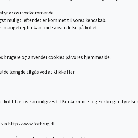
udstyr er os uvedkommende.
tigst muligt, efter det er kommet til vores kendskab.
 mangelregler kan finde anvendelse på købet.
s brugere og anvender cookies på vores hjemmeside.
fulde længde tilgås ved at klikke
Her
lse købt hos os kan indgives til Konkurrence- og Forbrugerstyrels
 via
http://www.forbrug.dk
.