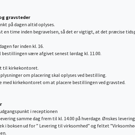
 og gravsteder
unkt på dagen altid oplyses.
t en time inden begravelsen, så det er vigtigt, at det præcise tids
dagen før inden kl. 16.
bestillingen være afgivet senest lørdag kl. 11.00.
t til kirkekontoret.
lysninger om placering skal oplyses ved bestilling.
ale med kirkekontoret om at placere bestillingen ved gravsted.
r
m udgangspunkt i receptionen
l levering samme dag frem til kl. 14.00 på hverdage. Ønskes levering
 tjek i boksen ud for ” Levering til virksomhed” og feltet ”Virkso
gen.