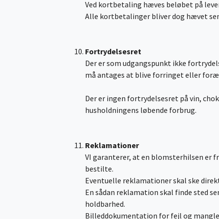
Ved kortbetaling hæves beløbet på leve
Alle kortbetalinger bliver dog hævet sen
Fortrydelsesret
Der er som udgangspunkt ikke fortrydels
må antages at blive forringet eller forældet
Der er ingen fortrydelsesret på vin, chok
husholdningens løbende forbrug.
Reklamationer
VI garanterer, at en blomsterhilsen er 
bestilte.
Eventuelle reklamationer skal ske direkt
En sådan reklamation skal finde sted sen
holdbarhed.
Billeddokumentation for fejl og mangler