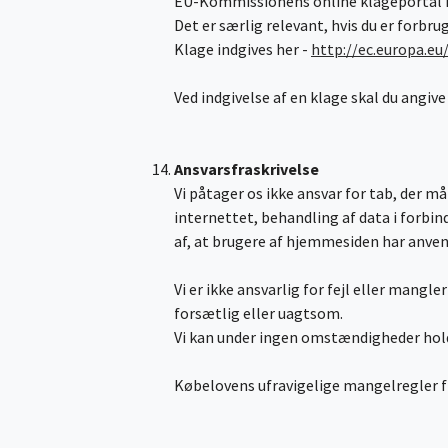
EU-Kommissionens online klageportal ka
Det er særlig relevant, hvis du er forbr
Klage indgives her -
http://ec.europa.eu
Ved indgivelse af en klage skal du angiv
Ansvarsfraskrivelse
Vi påtager os ikke ansvar for tab, der m
internettet, behandling af data i forbin
af, at brugere af hjemmesiden har anven
Vi er ikke ansvarlig for fejl eller mangl
forsætlig eller uagtsom.
Vi kan under ingen omstændigheder holdes
Købelovens ufravigelige mangelregler f