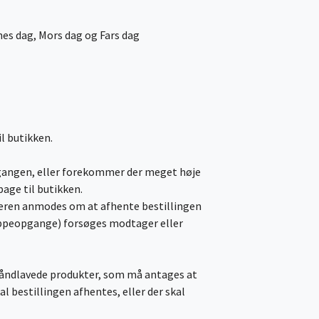
nes dag, Mors dag og Fars dag
il butikken.
opgangen, eller forekommer der meget høje
age til butikken.
ageren anmodes om at afhente bestillingen
trappeopgange) forsøges modtager eller
håndlavede produkter, som må antages at
 skal bestillingen afhentes, eller der skal