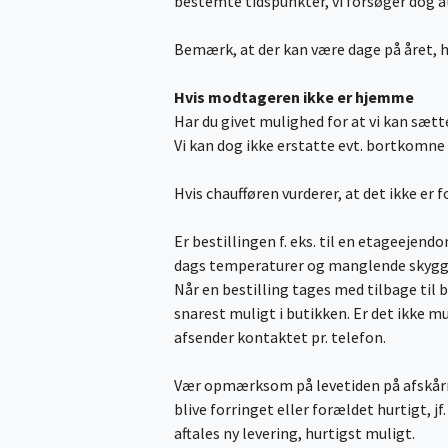
bestemte tidspunkter, vi forsøger dog
Bemærk, at der kan være dage på året, h
Hvis modtageren ikke er hjemme
Har du givet mulighed for at vi kan sætt
Vi kan dog ikke erstatte evt. bortkomne 
Hvis chaufføren vurderer, at det ikke er 
Er bestillingen f. eks. til en etageeje
dags temperaturer og manglende skyggef
Når en bestilling tages med tilbage ti
snarest muligt i butikken. Er det ikke m
afsender kontaktet pr. telefon.
Vær opmærksom på levetiden på afskårne
blive forringet eller forældet hurtigt, jf. 
aftales ny levering, hurtigst muligt.