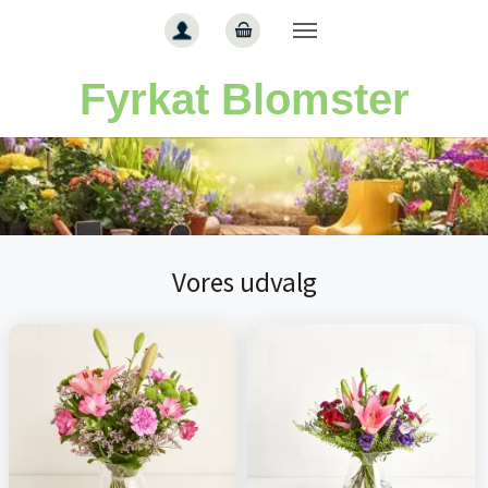
Gå til hoved-indhold
Fyrkat Blomster
Vores udvalg