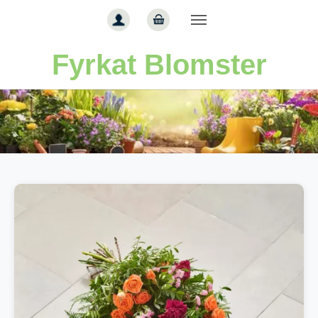
Gå til hoved-indhold
Fyrkat Blomster